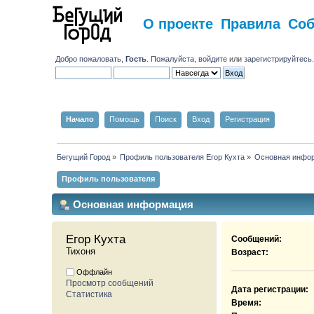
О проекте
Правила
Со
Добро пожаловать,
Гость
. Пожалуйста,
войдите
или
зарегистрируйтесь
Начало
Помощь
Поиск
Вход
Регистрация
Бегущий Город
»
Профиль пользователя Егор Кухта
»
Основная инфо
Профиль пользователя
Основная информация
Егор Кухта 
Сообщений:
Тихоня
Возраст:
Оффлайн
Просмотр сообщений
Дата регистрации:
Статистика
Время: