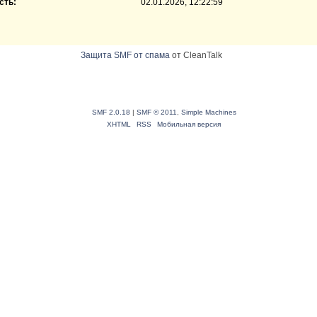
сть:
02.01.2026, 12:22:59
Защита SMF от спама
от CleanTalk
SMF 2.0.18
|
SMF © 2011
,
Simple Machines
XHTML
RSS
Мобильная версия