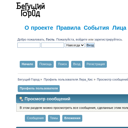
О проекте
Правила
События
Лица
Добро пожаловать,
Гость
. Пожалуйста,
войдите
или
зарегистрируйтесь
.
Начало
Помощь
Поиск
Вход
Регистрация
Бегущий Город
»
Профиль пользователя Лера_Кис
»
Просмотр сообщени
Профиль пользователя
Просмотр сообщений
В этом разделе можно просмотреть все сообщения, сделанные этим пол
Сообщения
Темы
Вложения