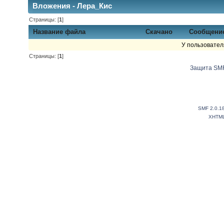
Вложения - Лера_Кис
Страницы: [
1
]
Название файла
Скачано
Сообщени
У пользовател
Страницы: [
1
]
Защита SMF
SMF 2.0.1
XHTM