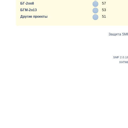
БГ-2оо8
57
БГМ-2о13
53
Другие проекты
51
Защита SMF
SMF 2.0.1
XHTM