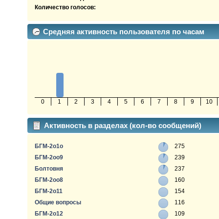
Количество голосов:
Средняя активность пользователя по часам
0
1
2
3
4
5
6
7
8
9
10
Активность в разделах (кол-во сообщений)
БГМ-2о1о
275
БГМ-2оо9
239
Болтовня
237
БГМ-2оо8
160
БГМ-2о11
154
Общие вопросы
116
БГМ-2о12
109