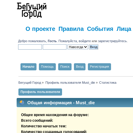
О проекте
Правила
События
Лица
Добро пожаловать,
Гость
. Пожалуйста,
войдите
или
зарегистрируйтесь
.
Начало
Помощь
Поиск
Вход
Регистрация
Бегущий Город
»
Профиль пользователя Must_die
»
Статистика
Профиль пользователя
Общая информация - Must_die
Общее время нахождения на форуме:
Всего сообщений:
Количество начатых тем:
Количество созданных голосований: