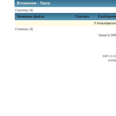
Вложения - Taura
Страницы: [
1
]
Название файла
Скачано
Сообщени
У пользовател
Страницы: [
1
]
Защита SMF
SMF 2.0.1
XHTM