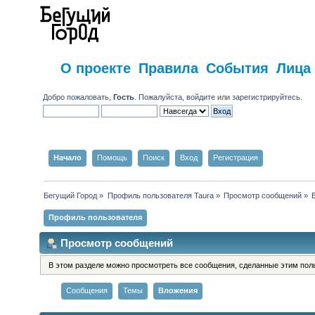
О проекте
Правила
События
Лица
Добро пожаловать,
Гость
. Пожалуйста,
войдите
или
зарегистрируйтесь
.
Начало
Помощь
Поиск
Вход
Регистрация
Бегущий Город
»
Профиль пользователя Taura
»
Просмотр сообщений
»
Профиль пользователя
Просмотр сообщений
В этом разделе можно просмотреть все сообщения, сделанные этим пол
Сообщения
Темы
Вложения