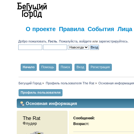
О проекте
Правила
События
Лица
Добро пожаловать,
Гость
. Пожалуйста,
войдите
или
зарегистрируйтесь
.
Начало
Помощь
Поиск
Вход
Регистрация
Бегущий Город
»
Профиль пользователя The Rat
»
Основная информаци
Профиль пользователя
Основная информация
The Rat 
Сообщений:
Флудер
Возраст: