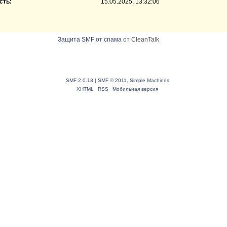
сть:
15.05.2025, 13:32:06
Защита SMF от спама
от CleanTalk
SMF 2.0.18
|
SMF © 2011
,
Simple Machines
XHTML
RSS
Мобильная версия