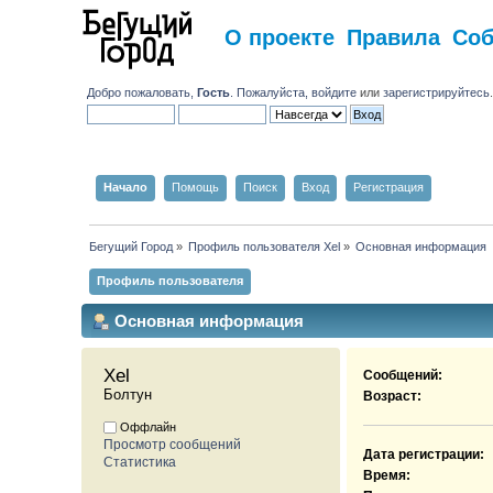
О проекте
Правила
Со
Добро пожаловать,
Гость
. Пожалуйста,
войдите
или
зарегистрируйтесь
Начало
Помощь
Поиск
Вход
Регистрация
Бегущий Город
»
Профиль пользователя Xel
»
Основная информация
Профиль пользователя
Основная информация
Xel 
Сообщений:
Болтун
Возраст:
Оффлайн
Просмотр сообщений
Дата регистрации:
Статистика
Время: