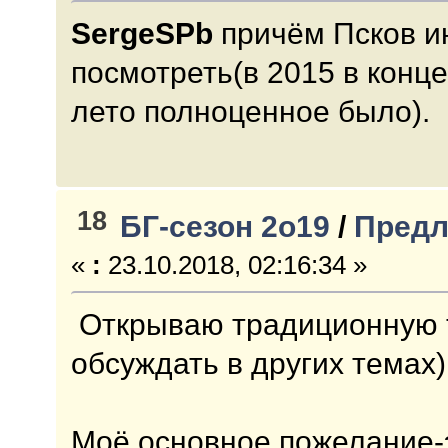
SergeSPb
причём Псков и
посмотреть(в 2015 в конц
лето полноценное было).
18
БГ-сезон 2о19
/
Предл
«
:
23.10.2018, 02:16:34 »
Открываю традиционную те
обсуждать в других темах)
Моё основное пожелание-