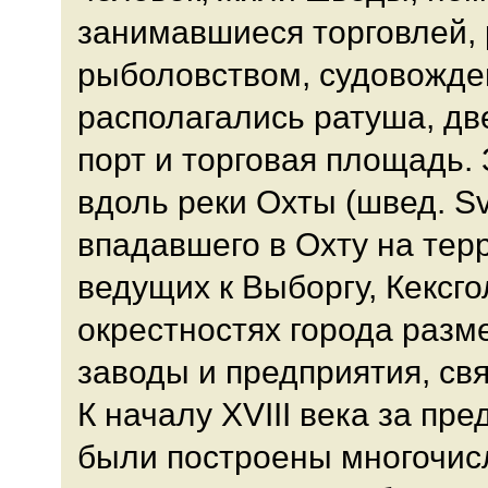
занимавшиеся торговлей,
рыболовством, судовожден
располагались ратуша, дв
порт и торговая площадь
вдоль реки Охты (швед. Sv
впадавшего в Охту на терр
ведущих к Выборгу, Кексго
окрестностях города разм
заводы и предприятия, св
К началу XVIII века за пр
были построены многочис