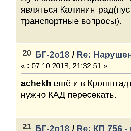
являться Калининград(пуст
транспортные вопросы).
20
БГ-2о18
/
Re: Нарушен
«
:
07.10.2018, 21:32:51 »
achekh
ещё и в Кронштадт
нужно КАД пересекать.
21
БГ-2о18
/
Re: КП 756 