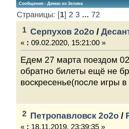
Сообщения - Димас из Зелика
Страницы: [
1
]
2
3
...
72
1
Серпухов 2о2о
/
Десан
«
:
09.02.2020, 15:21:00 »
Едем 27 марта поездом 02
обратно билеты ещё не бр
воскресенье(после игры в
2
Петропавловск 2о2о
/
«
:
18.11.2019, 23:39:35 »