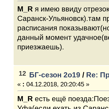
M_R
я имею ввиду отрезо
Саранск-Ульяновск).там п
расписания показывают(но
данный момент удачное(
приезжаешь).
12
БГ-сезон 2о19
/
Re: П
«
:
04.12.2018, 20:20:45 »
M_R
есть ещё поезда:Пое
Уфа(если ехать из Саранс