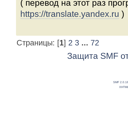
( перевод на этот раз про
https://translate.yandex.ru
)
Страницы: [
1
]
2
3
...
72
Защита SMF от
SMF 2.0.1
XHTM