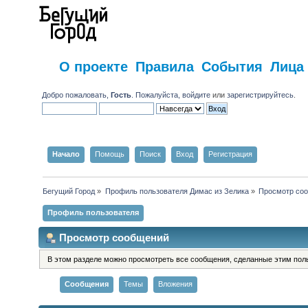
О проекте
Правила
События
Лица
Добро пожаловать,
Гость
. Пожалуйста,
войдите
или
зарегистрируйтесь
.
Начало
Помощь
Поиск
Вход
Регистрация
Бегущий Город
»
Профиль пользователя Димас из Зелика
»
Просмотр со
Профиль пользователя
Просмотр сообщений
В этом разделе можно просмотреть все сообщения, сделанные этим пол
Сообщения
Темы
Вложения