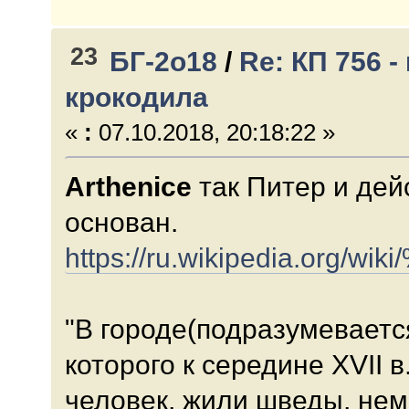
23
БГ-2о18
/
Re: КП 756 
крокодила
«
:
07.10.2018, 20:18:22 »
Arthenice
так Питер и дей
основан.
https://ru.wikipedia
"В городе(подразумеваетс
которого к середине XVII в
человек, жили шведы, нем