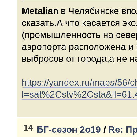
Metalian
в Челябинске впо
сказать.А что касается эк
(промышленность на север
аэропорта расположена и 
выбросов от города,а не на
https://yandex.ru/maps/56/c
l=sat%2Cstv%2Csta&ll=6
14
БГ-сезон 2о19
/
Re: П