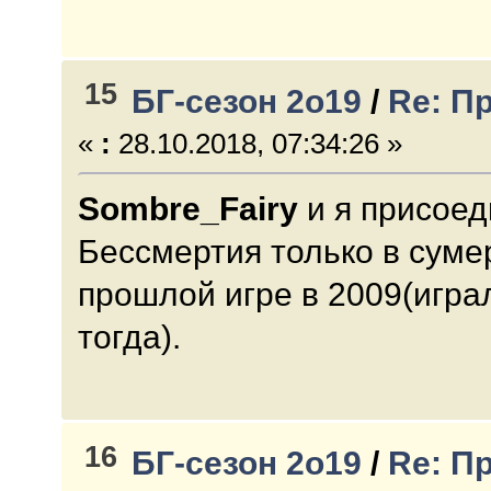
15
БГ-сезон 2о19
/
Re: П
«
:
28.10.2018, 07:34:26 »
Sombre_Fairy
и я присоед
Бессмертия только в суме
прошлой игре в 2009(игра
тогда).
16
БГ-сезон 2о19
/
Re: П