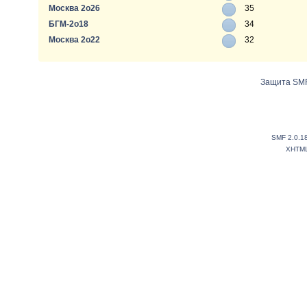
Москва 2о26
35
БГМ-2о18
34
Москва 2о22
32
Защита SMF
SMF 2.0.1
XHTM