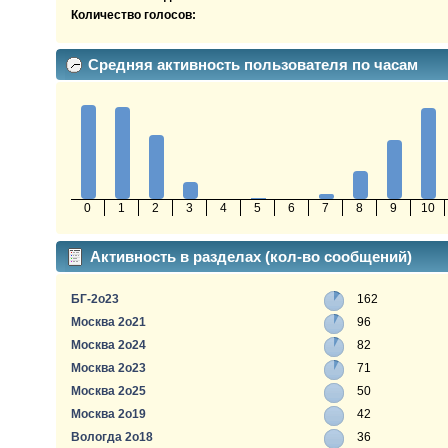
Количество голосов:
Средняя активность пользователя по часам
0
1
2
3
4
5
6
7
8
9
10
Активность в разделах (кол-во сообщений)
БГ-2о23
162
Москва 2о21
96
Москва 2о24
82
Москва 2о23
71
Москва 2о25
50
Москва 2о19
42
Вологда 2о18
36