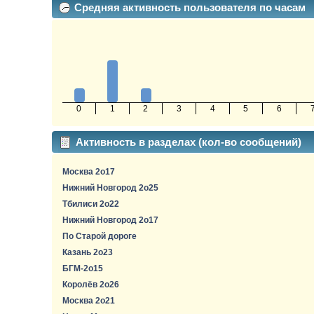
Средняя активность пользователя по часам
0
1
2
3
4
5
6
Активность в разделах (кол-во сообщений)
Москва 2о17
Нижний Новгород 2о25
Тбилиси 2о22
Нижний Новгород 2о17
По Старой дороге
Казань 2о23
БГМ-2о15
Королёв 2о26
Москва 2о21