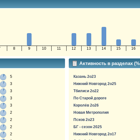
7
8
9
10
11
12
13
14
15
16
Активность в разделах (
5
Казань 2о23
3
Нижний Новгород 2о25
3
Тбилиси 2о22
3
По Старой дороге
3
Королёв 2о26
2
Новая Метрополия
2
Псков 2о23
2
БГ - сезон 2025
2
Нижний Новгород 2о17