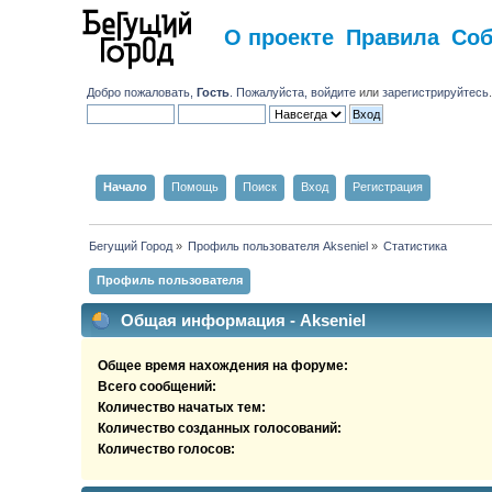
О проекте
Правила
Со
Добро пожаловать,
Гость
. Пожалуйста,
войдите
или
зарегистрируйтесь
Начало
Помощь
Поиск
Вход
Регистрация
Бегущий Город
»
Профиль пользователя Akseniel
»
Статистика
Профиль пользователя
Общая информация - Akseniel
Общее время нахождения на форуме:
Всего сообщений:
Количество начатых тем:
Количество созданных голосований:
Количество голосов: