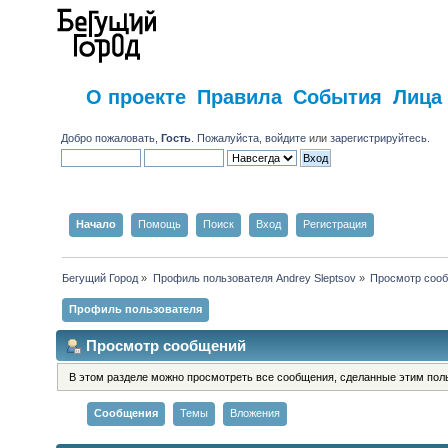
О проекте
Правила
События
Лица
Добро пожаловать,
Гость
. Пожалуйста,
войдите
или
зарегистрируйтесь
.
Начало
Помощь
Поиск
Вход
Регистрация
Бегущий Город
»
Профиль пользователя Andrey Sleptsov
»
Просмотр соо
Профиль пользователя
Просмотр сообщений
В этом разделе можно просмотреть все сообщения, сделанные этим пол
Сообщения
Темы
Вложения