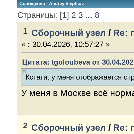
Сообщения - Andrey Sleptsov
Страницы: [
1
]
2
3
...
8
1
Сборочный узел
/
Re: 
«
:
30.04.2026, 10:57:27 »
Цитата: tgoloubeva от 30.04.202
Кстати, у меня отображается ст
У меня в Москве всё норм
2
Сборочный узел
/
Re: 