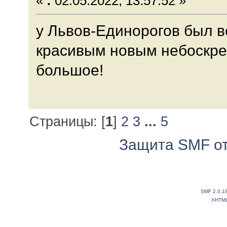
«
:
02.05.2022, 13:57:52 »
у Львов-Единорогов был 
красивым новым небоскре
большое!
Страницы: [
1
]
2
3
...
5
Защита SMF от
SMF 2.0.1
XHTM