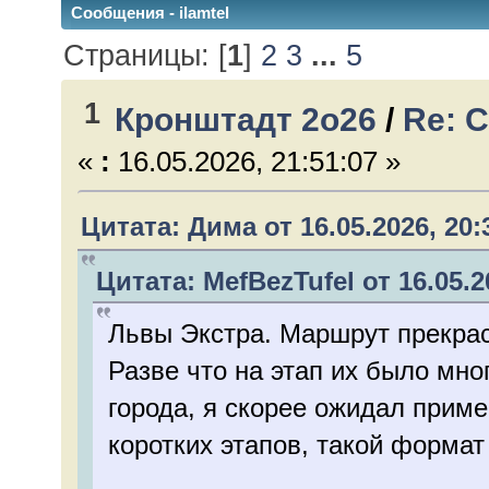
Сообщения - ilamtel
Страницы: [
1
]
2
3
...
5
1
Кронштадт 2о26
/
Re: 
«
:
16.05.2026, 21:51:07 »
Цитата: Дима от 16.05.2026, 20:
Цитата: MefBezTufel от 16.05.2
Львы Экстра. Маршрут прекрасе
Разве что на этап их было мн
города, я скорее ожидал приме
коротких этапов, такой формат