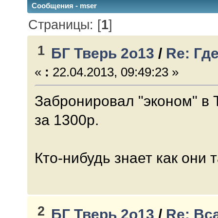
Сообщения - mser
Страницы: [
1
]
1
БГ Тверь 2о13
/
Re: Гд
«
:
22.04.2013, 09:49:23 »
Забронировал "эконом" в 
за 1300р.
Кто-нибудь знает как они
2
БГ Тверь 2о13
/
Re: Вс