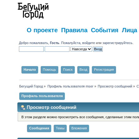
О проекте
Правила
События
Лица
Добро пожаловать,
Гость
. Пожалуйста,
войдите
или
зарегистрируйтесь
.
Начало
Помощь
Поиск
Вход
Регистрация
Бегущий Город
»
Профиль пользователя mser
»
Просмотр сообщений
»
С
Профиль пользователя
Просмотр сообщений
В этом разделе можно просмотреть все сообщения, сделанные этим пол
Сообщения
Темы
Вложения