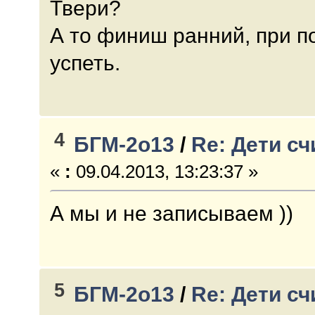
Твери?
А то финиш ранний, при п
успеть.
4
БГМ-2о13
/
Re: Дети с
«
:
09.04.2013, 13:23:37 »
А мы и не записываем ))
5
БГМ-2о13
/
Re: Дети с