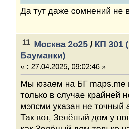
Да тут даже сомнений не в
11
Москва 2о25
/
КП 301 
Бауманки)
«
:
27.04.2025, 09:02:46 »
Мы юзаем на БГ maps.me 
только в случае крайней н
мэпсми указан не точный 
Так вот, Зелёный дом у н
как Зелёный дом только на