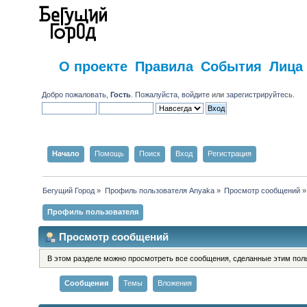
О проекте
Правила
События
Лица
Добро пожаловать,
Гость
. Пожалуйста,
войдите
или
зарегистрируйтесь
.
Начало
Помощь
Поиск
Вход
Регистрация
Бегущий Город
»
Профиль пользователя Anyaka
»
Просмотр сообщений
»
Профиль пользователя
Просмотр сообщений
В этом разделе можно просмотреть все сообщения, сделанные этим пол
Сообщения
Темы
Вложения