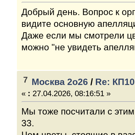
Добрый день. Вопрос к ор
видите основную апелляци
Даже если мы смотрели цве
можно "не увидеть апелл
7
Москва 2о26
/
Re: КП1
«
:
27.04.2026, 08:16:51 »
Мы тоже посчитали с этими
33.
Чем цветы, стоящие в вазе