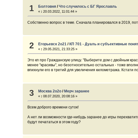
1
Болтовня
/
Что случилось с БГ Ярославль
«
:
20.03.2022, 11:01:44 »
Собственно вопрос в теме. Сначала планировался в 2019, пото
2
Егорьевск 2о21
/
КП 701 - Дуаль и субъективные понят
«
:
29.05.2021, 21:33:25 »
Это кп про Гражданскую улицу. "Выберите дом с двойным крас
менее "красивы", но безотносительно остальных - тоже вполне.
впихнули его в третий для увеличения километража. Кстати по
3
Москва 2о2о
/
Мерч заранее
«
:
08.07.2020, 20:08:16 »
Всем доброго времени суток!
А нет ли возможности где-нибудь заранее до игры перехватить
будут печататься в этом году?