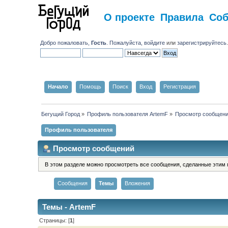
О проекте
Правила
Со
Добро пожаловать,
Гость
. Пожалуйста,
войдите
или
зарегистрируйтесь
Начало
Помощь
Поиск
Вход
Регистрация
Бегущий Город
»
Профиль пользователя ArtemF
»
Просмотр сообщен
Профиль пользователя
Просмотр сообщений
В этом разделе можно просмотреть все сообщения, сделанные этим 
Сообщения
Темы
Вложения
Темы - ArtemF
Страницы: [
1
]