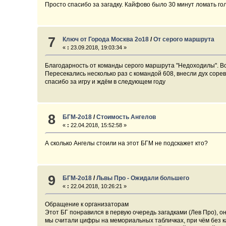
Просто спасибо за загадку. Кайфово было 30 минут ломать гол
7
Ключ от Города Москва 2о18
/
От серого маршрута
«
:
23.09.2018, 19:03:34 »
Благодарность от команды серого маршрута "Недоходилы". Вс
Пересекались несколько раз с командой 608, внесли дух сорев
спасибо за игру и ждём в следующем году
8
БГМ-2о18
/
Стоимость Ангелов
«
:
22.04.2018, 15:52:58 »
А сколько Ангелы стоили на этот БГМ не подскажет кто?
9
БГМ-2о18
/
Львы Про - Ожидали большего
«
:
22.04.2018, 10:26:21 »
Обращение к организаторам
Этот БГ понравился в первую очередь загадками (Лев Про), 
мы считали цифры на мемориальных табличках, при чём без к