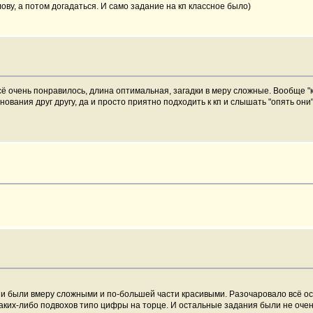
ову, а потом догадаться. И само задание на кп классное было)
ё очень понравилось, длина оптимальная, загадки в меру сложные. Вообще "
нования друг другу, да и просто приятно подходить к кп и слышать "опять он
они были вмеру сложными и по-большей части красивыми. Разочаровало всё ос
аких-либо подвохов типо цифры на торце. И остальные задания были не очень