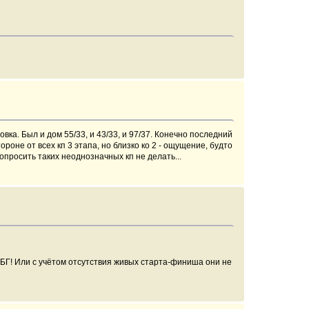
ка. Был и дом 55/33, и 43/33, и 97/37. Конечно последний
роне от всех кп 3 этапа, но близко ко 2 - ощущение, будто
опросить таких неоднозначных кп не делать...
е БГ! Или с учётом отсутствия живых старта-финиша они не