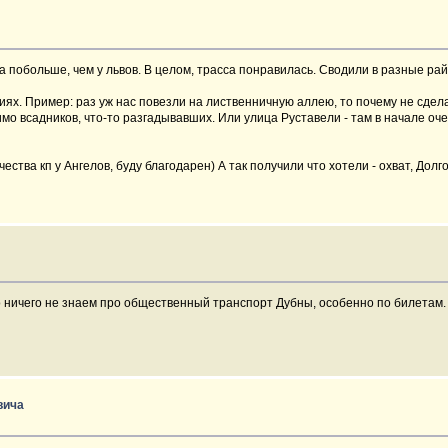
та побольше, чем у львов. В целом, трасса понравилась. Сводили в разные ра
иях. Пример: раз уж нас повезли на лиственничную аллею, то почему не сдела
 мимо всадников, что-то разгадывавших. Или улица Руставели - там в начале 
ества кп у Ангелов, буду благодарен) А так получили что хотели - охват, Дол
о ничего не знаем про общественный транспорт Дубны, особенно по билетам. З
вича