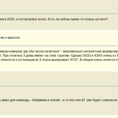
м в 2020, а потом вовсе исчез. Есть ли сейчас какие-то планы на него?
ия о красоте
ивым номером, где оба числа нечётные" - максимально непонятная формулиров
 При этом все 3 дома имеют на себе тарелки. Однако 55/33 и 43/43 очень в сто
 близости к остальным кп 3 этапа выигрывает 97/37. В общем очень хочется п
 мерч для команды - бейджики и значки - а то без них БГ уже будет совсем н