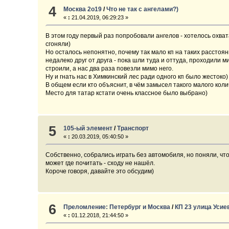
4
Москва 2о19
/
Что не так с ангелами?)
«
:
21.04.2019, 06:29:23 »
В этом году первый раз попробовали ангелов - хотелось охва
сгоняли)
Но осталось непонятно, почему так мало кп на таких расстоян
недалеко друг от друга - пока шли туда и оттуда, проходили
строили, а нас два раза повезли мимо него.
Ну и гнать нас в Химкинский лес ради одного кп было жестоко)
В общем если кто объяснит, в чём замысел такого малого колич
Место для татар кстати очень классное было выбрано)
5
105-ый элемент
/
Транспорт
«
:
20.03.2019, 05:40:50 »
Собственно, собрались играть без автомобиля, но поняли, чт
может где почитать - сходу не нашёл.
Короче говоря, давайте это обсудим)
6
Преломление: Петербург и Москва
/
КП 23 улица Усие
«
:
01.12.2018, 21:44:50 »