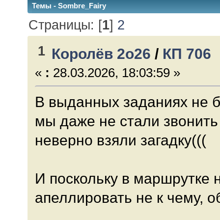
Темы - Sombre_Fairy
Страницы: [
1
]
2
1
Королёв 2о26
/
КП 706
«
:
28.03.2026, 18:03:59 »
В выданных заданиях не б
мы даже не стали звонить 
неверно взяли загадку(((
И поскольку в маршрутке н
апеллировать не к чему, о