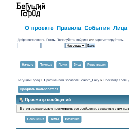
О проекте
Правила
События
Лица
Добро пожаловать,
Гость
. Пожалуйста,
войдите
или
зарегистрируйтесь
.
Начало
Помощь
Поиск
Вход
Регистрация
Бегущий Город
»
Профиль пользователя Sombre_Fairy
»
Просмотр сообщ
Профиль пользователя
Просмотр сообщений
В этом разделе можно просмотреть все сообщения, сделанные этим пол
Сообщения
Темы
Вложения