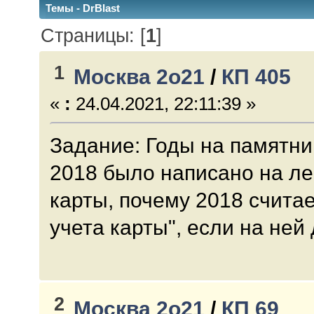
Темы - DrBlast
Страницы: [
1
]
1
Москва 2о21
/
КП 405
«
:
24.04.2021, 22:11:39 »
Задание: Годы на памятни
2018 было написано на ле
карты, почему 2018 счита
учета карты", если на ней 
2
Москва 2о21
/
КП 69