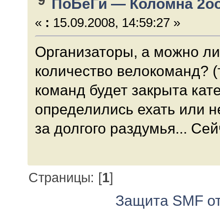
9
ПоБеГи — Коломна 2о
«
:
15.09.2008, 14:59:27 »
Организаторы, а можно ли
количество велокоманд? (т
команд будет закрыта кате
определились ехать или не
за долгого раздумья... Сей
Страницы: [
1
]
Защита SMF от