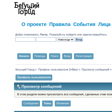
О проекте
Правила
События
Лица
Добро пожаловать,
Гость
. Пожалуйста,
войдите
или
зарегистрируйтесь
.
Начало
Помощь
Поиск
Вход
Регистрация
Бегущий Город
»
Профиль пользователя DrBlast
»
Просмотр сообщений
»
Профиль пользователя
Просмотр сообщений
В этом разделе можно просмотреть все сообщения, сделанные этим пол
Сообщения
Темы
Вложения