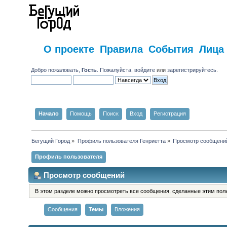
О проекте
Правила
События
Лица
Добро пожаловать,
Гость
. Пожалуйста,
войдите
или
зарегистрируйтесь
.
Начало
Помощь
Поиск
Вход
Регистрация
Бегущий Город
»
Профиль пользователя Генриетта
»
Просмотр сообщени
Профиль пользователя
Просмотр сообщений
В этом разделе можно просмотреть все сообщения, сделанные этим пол
Сообщения
Темы
Вложения