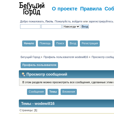
О проекте
Правила
Со
Добро пожаловать,
Гость
. Пожалуйста,
войдите
или
зарегистрируйтесь
Начало
Помощь
Поиск
Вход
Регистрация
Бегущий Город
»
Профиль пользователя wodewill16
»
Просмотр сообщ
Профиль пользователя
Просмотр сообщений
В этом разделе можно просмотреть все сообщения, сделанные этим 
Сообщения
Темы
Вложения
Темы - wodewill16
Страницы: [
1
]