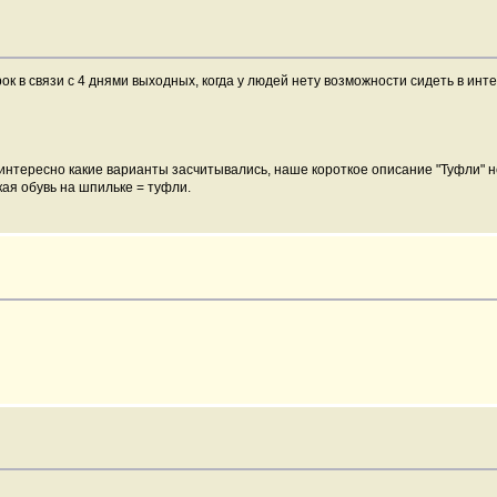
к в связи с 4 днями выходных, когда у людей нету возможности сидеть в инт
ь интересно какие варианты засчитывались, наше короткое описание "Туфли" н
кая обувь на шпильке = туфли.