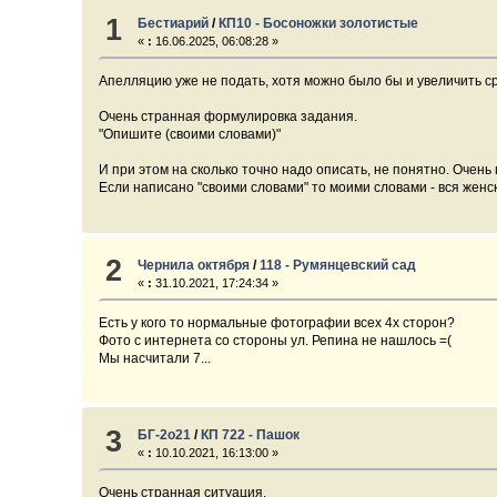
1
Бестиарий
/
КП10 - Босоножки золотистые
«
:
16.06.2025, 06:08:28 »
Апелляцию уже не подать, хотя можно было бы и увеличить сро
Очень странная формулировка задания.
"Опишите (своими словами)"
И при этом на сколько точно надо описать, не понятно. Очен
Если написано "своими словами" то моими словами - вся женс
2
Чернила октября
/
118 - Румянцевский сад
«
:
31.10.2021, 17:24:34 »
Есть у кого то нормальные фотографии всех 4х сторон?
Фото с интернета со стороны ул. Репина не нашлось =(
Мы насчитали 7...
3
БГ-2о21
/
КП 722 - Пашок
«
:
10.10.2021, 16:13:00 »
Очень странная ситуация.