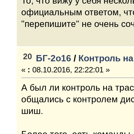
То, что вижу у себя неско
официальным ответом, чт
"перепишите" не очень со
20
БГ-2о16
/
Контроль на
«
:
08.10.2016, 22:22:01 »
А был ли контроль на трас
общались с контролем дис
шиш.