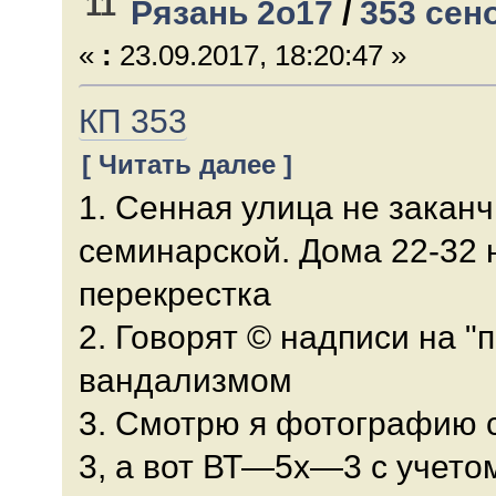
11
Рязань 2о17
/
353 сен
«
:
23.09.2017, 18:20:47 »
КП 353
[ Читать далее ]
1. Сенная улица не закан
семинарской. Дома 22-32 
перекрестка
2. Говорят © надписи на "
вандализмом
3. Смотрю я фотографию 
3, а вот ВТ—5х—3 с учетом