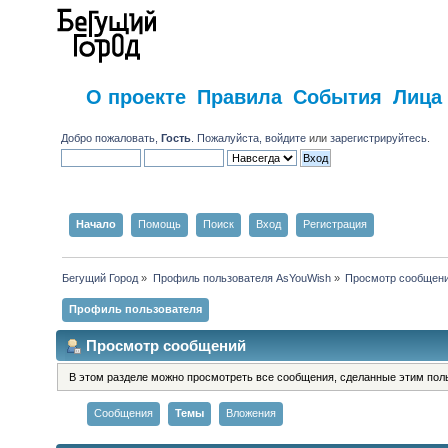
О проекте
Правила
События
Лица
Добро пожаловать,
Гость
. Пожалуйста,
войдите
или
зарегистрируйтесь
.
Начало
Помощь
Поиск
Вход
Регистрация
Бегущий Город
»
Профиль пользователя AsYouWish
»
Просмотр сообщен
Профиль пользователя
Просмотр сообщений
В этом разделе можно просмотреть все сообщения, сделанные этим пол
Сообщения
Темы
Вложения