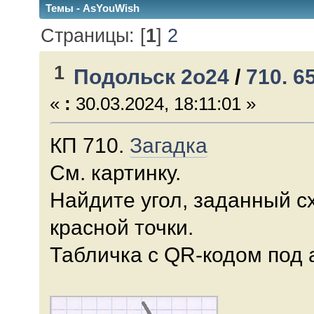
Темы - AsYouWish
Страницы: [
1
]
2
1
Подольск 2о24
/
710. 6
«
:
30.03.2024, 18:11:01 »
КП 710.
Загадка
См. картинку.
Найдите угол, заданный с
красной точки.
Табличка с QR-кодом под 