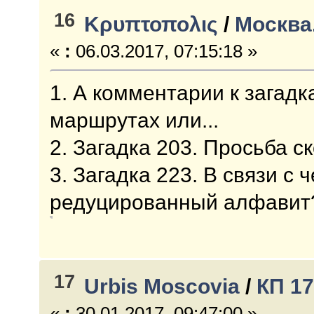
16
Κρυπτοπολις
/
Москва
«
:
06.03.2017, 07:15:18 »
1. А комментарии к загад
маршрутах или...
2. Загадка 203. Просьба с
3. Загадка 223. В связи с
редуцированный алфавит
17
Urbis Moscovia
/
КП 1
«
:
30.01.2017, 09:47:00 »