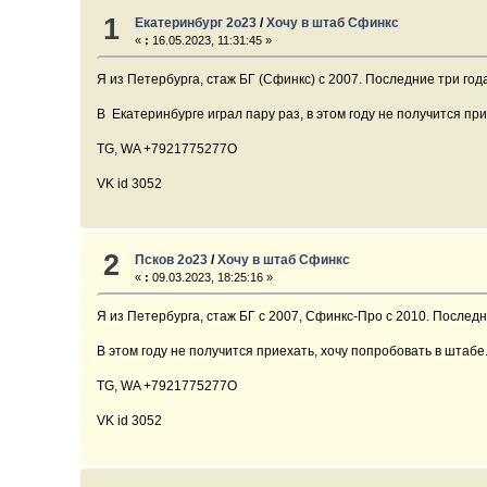
1
Екатеринбург 2о23
/
Хочу в штаб Сфинкс
«
:
16.05.2023, 11:31:45 »
Я из Петербурга, стаж БГ (Сфинкс) с 2007. Последние три год
В Екатеринбурге играл пару раз, в этом году не получится пр
TG, WA +7921775277O
VK id 3052
2
Псков 2о23
/
Хочу в штаб Сфинкс
«
:
09.03.2023, 18:25:16 »
Я из Петербурга, стаж БГ с 2007, Сфинкс-Про с 2010. Послед
В этом году не получится приехать, хочу попробовать в штабе
TG, WA +7921775277O
VK id 3052