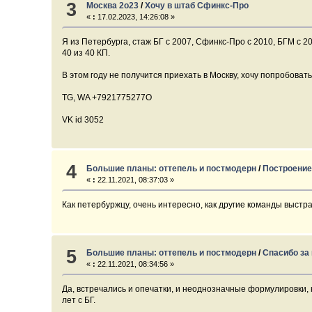
3
Москва 2о23
/
Хочу в штаб Сфинкс-Про
«
:
17.02.2023, 14:26:08 »
Я из Петербурга, стаж БГ с 2007, Сфинкс-Про с 2010, БГМ с 2
40 из 40 КП.
В этом году не получится приехать в Москву, хочу попробовать
TG, WA +7921775277O
VK id 3052
4
Большие планы: оттепель и постмодерн
/
Построение
«
:
22.11.2021, 08:37:03 »
Как петербуржцу, очень интересно, как другие команды выстр
5
Большие планы: оттепель и постмодерн
/
Спасибо за 
«
:
22.11.2021, 08:34:56 »
Да, встречались и опечатки, и неоднозначные формулировки, 
лет с БГ.