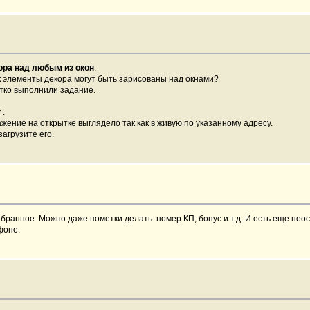
ора над любым из окон
.
как элементы декора могут быть зарисованы над окнами?
етко выполнили задание.
 .
жение на открытке выглядело так как в живую по указанному адресу.
агрузите его.
збранное. Можно даже пометки делать номер КП, бонус и т.д. И есть еще не
фоне.