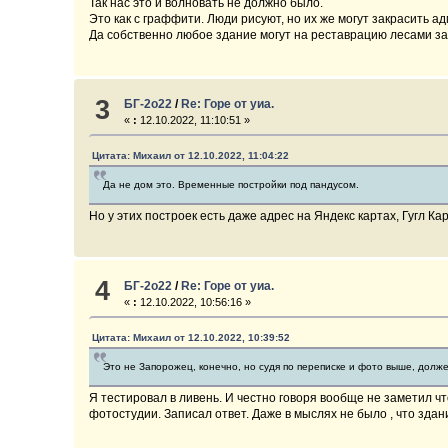
Так нас это и волновать не должно было.
Это как с граффити. Люди рисуют, но их же могут закрасить а
Да собственно любое здание могут на реставрацию лесами заго
3
БГ-2о22
/
Re: Горе от уиа.
«
:
12.10.2022, 11:10:51 »
Цитата: Михаил от 12.10.2022, 11:04:22
Да не дом это. Временные постройки под пандусом.
Но у этих построек есть даже адрес на Яндекс картах, Гугл 
4
БГ-2о22
/
Re: Горе от уиа.
«
:
12.10.2022, 10:56:16 »
Цитата: Михаил от 12.10.2022, 10:39:52
Это не Запорожец, конечно, но судя по переписке и фото выше, долж
Я тестировал в ливень. И честно говоря вообще не заметил ч
фотостудии. Записал ответ. Даже в мыслях не было , что здан