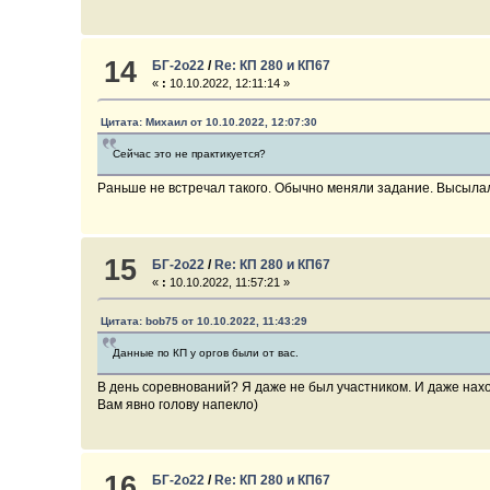
14
БГ-2о22
/
Re: КП 280 и КП67
«
:
10.10.2022, 12:11:14 »
Цитата: Михаил от 10.10.2022, 12:07:30
Сейчас это не практикуется?
Раньше не встречал такого. Обычно меняли задание. Высылали
15
БГ-2о22
/
Re: КП 280 и КП67
«
:
10.10.2022, 11:57:21 »
Цитата: bob75 от 10.10.2022, 11:43:29
Данные по КП у оргов были от вас.
В день соревнований? Я даже не был участником. И даже нах
Вам явно голову напекло)
16
БГ-2о22
/
Re: КП 280 и КП67