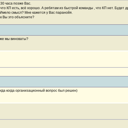
:30 часа позже Вас.
что КП есть, всё хорошо. А ребятам из быстрой команды , что КП нет. Будет 
. Имело смысл? Мне кажется у Вас паранойя.
Как Вы это объясните?
кже мы виноваты?
огда когда организационный вопрос был решен)