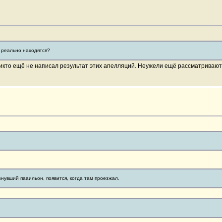
и реально находятся?
никто ещё не написал результат этих апелляций. Неужели ещё рассматриваю
нувший пааильон, появится, когда там проезжал.