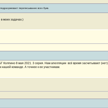
ак подразумевает переписывание всех букв.
 в моих задачах.)
Г Колпино 8 мая 2021. 3 серия. Нам апелляции всё время засчитывают (нет).
к нашей команде. А точнее к ее участникам.