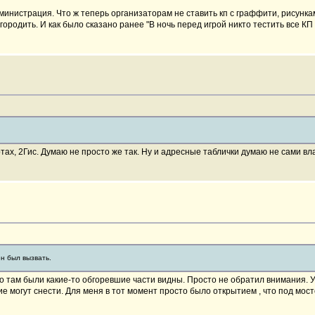
дминистрация. Что ж теперь организаторам не ставить кп с граффити, рисункам
родить. И как было сказано ранее "В ночь перед игрой никто тестить все КП 
Картах, 2Гис. Думаю не просто же так. Ну и адресные таблички думаю не сами
ен был вызвать.
то там были какие-то обгоревшие части видны. Просто не обратил внимания.
ие могут снести. Для меня в тот момент просто было открытием , что под мос