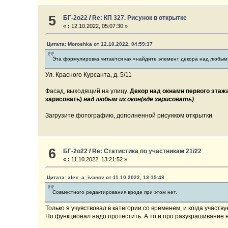
5
БГ-2о22
/
Re: КП 327. Рисунок в открытке
«
:
12.10.2022, 05:07:30 »
Цитата: Moroshka от 12.10.2022, 04:59:37
Эта формулировка читается как «найдите элемент декора над любым и
Ул. Красного Курсанта, д. 5/11
Фасад, выходящий на улицу.
Декор над окнами первого этажа
зарисовать)
над любым из окон(где зарисовать)
.
Загрузите фотографию, дополненной рисунком открытки
6
БГ-2о22
/
Re: Статистика по участникам 21/22
«
:
11.10.2022, 13:21:52 »
Цитата: alex_a_ivanov от 11.10.2022, 13:15:48
Совместного редактирования вроде при этом нет.
Только я учувствовал в категории со временем, и когда участ
Но функционал надо протестить. А то и про разукрашивание н