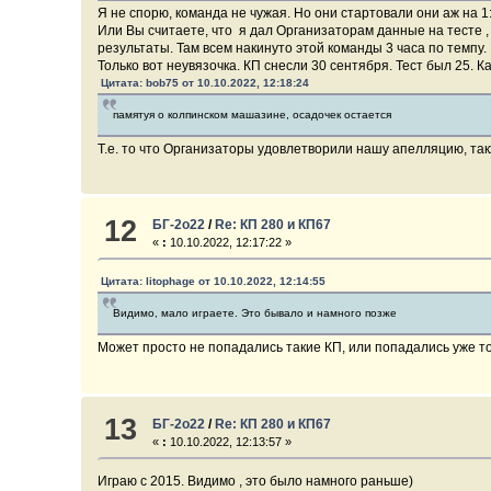
Я не спорю, команда не чужая. Но они стартовали они аж на 1
Или Вы считаете, что я дал Организаторам данные на тесте , 
результаты. Там всем накинуто этой команды 3 часа по темпу
Только вот неувязочка. КП снесли 30 сентября. Тест был 25. 
Цитата: bob75 от 10.10.2022, 12:18:24
памятуя о колпинском машазине, осадочек остается
Т.е. то что Организаторы удовлетворили нашу апелляцию, та
12
БГ-2о22
/
Re: КП 280 и КП67
«
:
10.10.2022, 12:17:22 »
Цитата: litophage от 10.10.2022, 12:14:55
Видимо, мало играете. Это бывало и намного позже
Может просто не попадались такие КП, или попадались уже т
13
БГ-2о22
/
Re: КП 280 и КП67
«
:
10.10.2022, 12:13:57 »
Играю с 2015. Видимо , это было намного раньше)