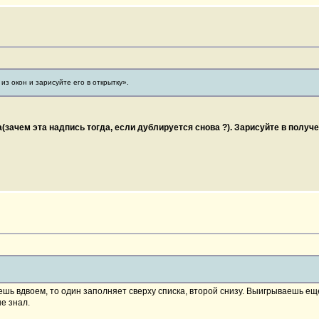
з окон и зарисуйте его в открытку».
(зачем эта надпись тогда, если дублируется снова ?).
Зарисуйте в получе
вуешь вдвоем, то один заполняет сверху списка, второй снизу. Выигрываешь ещ
е знал.