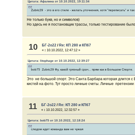
Цитата: Афалина от 10.10.2022, 19:11:34
Zubric29 - это в его стиле - желать уточнения, хотя "переписать" и т
Не только букв, но и символов)
Но здесь не я постановщик трассы, только тестирование было
10
БГ-2о22
/
Re: КП 280 и КП67
«
:
10.10.2022, 12:47:12 »
Цитата: litophage от 10.10.2022, 12:39:27
bob75 Zubric29 Фу, какой грязный срач... прям как в Большом Спорте.
Это не большой спорт. Это Санта Барбара которая длится с Б
кистей на фото. Тут просто личные счеты. Личные претензии 
11
БГ-2о22
/
Re: КП 280 и КП67
«
:
10.10.2022, 12:32:57 »
Цитата: bob75 от 10.10.2022, 12:18:24
следом идет команда вам не чужая