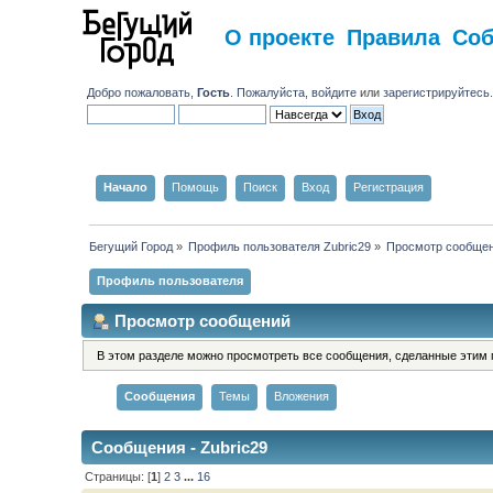
О проекте
Правила
Со
Добро пожаловать,
Гость
. Пожалуйста,
войдите
или
зарегистрируйтесь
Начало
Помощь
Поиск
Вход
Регистрация
Бегущий Город
»
Профиль пользователя Zubric29
»
Просмотр сообще
Профиль пользователя
Просмотр сообщений
В этом разделе можно просмотреть все сообщения, сделанные этим 
Сообщения
Темы
Вложения
Сообщения - Zubric29
Страницы: [
1
]
2
3
...
16