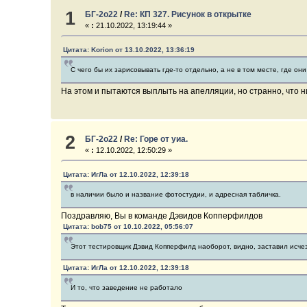
1
БГ-2о22
/
Re: КП 327. Рисунок в открытке
«
:
21.10.2022, 13:19:44 »
Цитата: Korion от 13.10.2022, 13:36:19
С чего бы их зарисовывать где-то отдельно, а не в том месте, где он
На этом и пытаются выплыть на апелляции, но странно, что 
2
БГ-2о22
/
Re: Горе от уиа.
«
:
12.10.2022, 12:50:29 »
Цитата: ИгЛа от 12.10.2022, 12:39:18
в наличии было и название фотостудии, и адресная табличка.
Поздравляю, Вы в команде Дэвидов Копперфилдов
Цитата: bob75 от 10.10.2022, 05:56:07
Этот тестировщик Дэвид Копперфилд наоборот, видно, заставил исчез
Цитата: ИгЛа от 12.10.2022, 12:39:18
И то, что заведение не работало