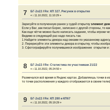
7
БГ-2о22
/
Re: КП 327. Рисунок в открытке
«
:
11.10.2022, 11:10:29 »
Зарисуйте в полученную ранее у судей открытку
элемент дек
Если у Вас ,как писал Борис, записано с другой стороны, то 
Как еще чётче можно было написать задание, чтобы игроки ч
Видимо в следующий раз надо писать так.
1.Найдите элементы декора над окнами по указанному адресу
2. Перерисуйте эти элементы декора в открытку, чтобы изобра
3. Сфотографируйте получившиеся изображение открытки и з
8
БГ-2о22
/
Re: Статистика по участникам 21/22
«
:
11.10.2022, 05:24:50 »
Размечался всё время в Яндекс картах. Добавляешь точки в и
то точки расположения у каждого отображаются в своем теле
9
БГ-2о22
/
Re: КП 280 и КП67
«
:
11.10.2022, 05:19:29 »