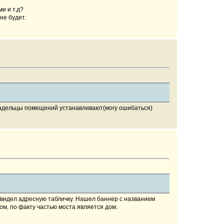
и и т.д?
не будет.
 владельцы помещений устанавливают(могу ошибаться)
 Увидел адресную табличку. Нашел баннер с названием
том, по факту частью моста является дом.