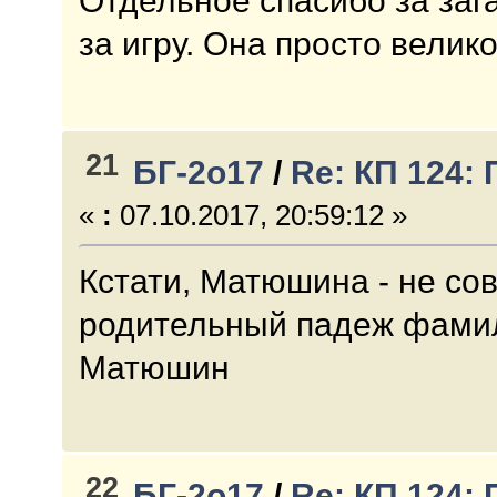
Отдельное спасибо за заг
за игру. Она просто велик
21
БГ-2о17
/
Re: КП 124:
«
:
07.10.2017, 20:59:12 »
Кстати, Матюшина - не сов
родительный падеж фами
Матюшин
22
БГ-2о17
/
Re: КП 124: