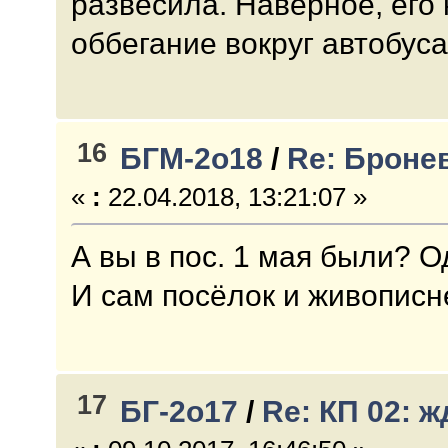
развесила. Наверное, его
оббегание вокруг автобуса
16
БГМ-2о18
/
Re: Броне
«
:
22.04.2018, 13:21:07 »
А вы в пос. 1 мая были? 
И сам посёлок и живописн
17
БГ-2о17
/
Re: КП 02: 