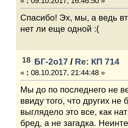
«
:
09.10.2017, 16:46:50 »
Спасибо! Эх, мы, а ведь 
нет ли еще одной :(
18
БГ-2о17
/
Re: КП 714
«
:
08.10.2017, 21:44:48 »
Мы до по последнего не ве
ввиду того, что других не
выглядело это все, как на
бред, а не загадка. Неинт