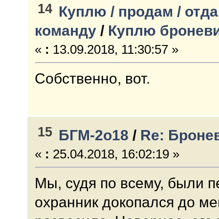
14
Куплю / продам / отда
команду
/
Куплю броневи
«
:
13.09.2018, 11:30:57 »
Собственно, вот.
15
БГМ-2о18
/
Re: Броне
«
:
25.04.2018, 16:02:19 »
Мы, судя по всему, были п
охранник докопался до мен