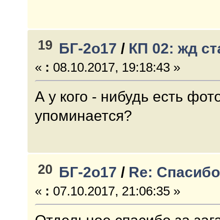
19
БГ-2о17
/
КП 02: жд с
«
:
08.10.2017, 19:18:43 »
А у кого - нибудь есть фот
упоминается?
20
БГ-2о17
/
Re: Спасибо
«
:
07.10.2017, 21:06:35 »