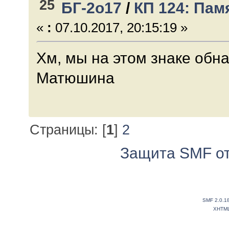
25
БГ-2о17
/
КП 124: Пам
«
:
07.10.2017, 20:15:19 »
Хм, мы на этом знаке обн
Матюшина
Страницы: [
1
]
2
Защита SMF от
SMF 2.0.1
XHTM