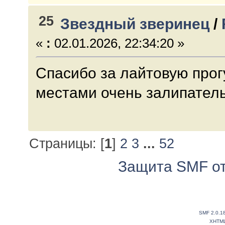
25
Звездный зверинец
/
«
:
02.01.2026, 22:34:20 »
Спасибо за лайтовую прог
местами очень залипательн
Страницы: [
1
]
2
3
...
52
Защита SMF от
SMF 2.0.1
XHTM