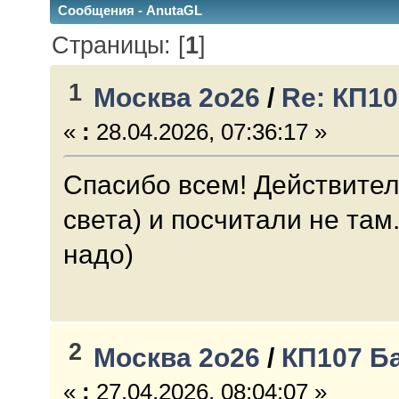
Сообщения - AnutaGL
Страницы: [
1
]
1
Москва 2о26
/
Re: КП1
«
:
28.04.2026, 07:36:17 »
Спасибо всем! Действите
света) и посчитали не там
надо)
2
Москва 2о26
/
КП107 Б
«
:
27.04.2026, 08:04:07 »