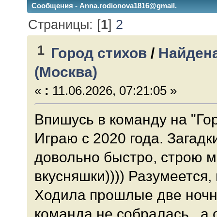
Сообщения - Anna.rodionova1816@gmail.
Страницы: [
1
]
2
1
Город стихов
/
Найдена
(Москва)
«
:
11.06.2026, 07:21:05 »
Впишусь в команду на "Гор
Играю с 2020 года. Загад
довольно быстро, строю м
вкусняшки)))) Разумеется,
Ходила прошлые две ночны
команда не собралась, а 