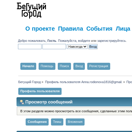
О проекте
Правила
События
Лица
Добро пожаловать,
Гость
. Пожалуйста,
войдите
или
зарегистрируйтесь
.
Начало
Помощь
Поиск
Вход
Регистрация
Бегущий Город
»
Профиль пользователя Anna.rodionova1816@gmail.
»
Про
Профиль пользователя
Просмотр сообщений
В этом разделе можно просмотреть все сообщения, сделанные этим пол
Сообщения
Темы
Вложения