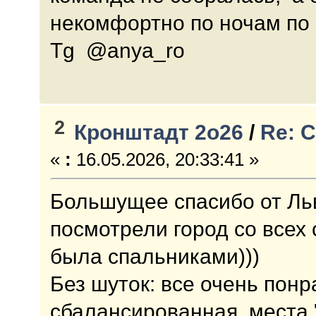
некомфортно по ночам по
Tg @anya_ro
2
Кронштадт 2о26
/
Re: 
«
:
16.05.2026, 20:33:41 »
Большущее спасибо от Льв
посмотрели город со всех 
была спальниками)))
Без шуток: все очень понр
сбалансированная, места 