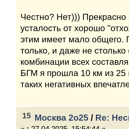
Честно? Нет))) Прекрасно 
усталость от хорошо "отхо
этим имеет мало общего. П
только, и даже не столько 
комбинации всех состав
БГМ я прошла 10 км из 25 
таких негативных впечатл
15
Москва 2о25
/
Re: Не
«
:
27.04.2025, 15:54:44 »