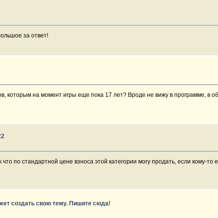
большое за ответ!
ов, которым на момент игры еще пока 17 лет? Вроде не вижу в программе, в о
22
ак что по стандартной цене взноса этой категории могу продать, если кому-то
ожет создать свою тему. Пишите сюда!