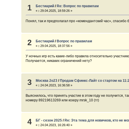
1
Бестиарий
/
Re: Вопрос по правилам
«
:
29.04.2025, 18:59:26 »
Понял, так и предполагал про «комендантский час», спасибо 
2
Бестиарий
/
Вопрос по правилам
«
:
29.04.2025, 18:37:56 »
У ночных игр есть какие-либо правила относительно участник
Получается, никаких ограничений нету?
3
Москва 2о23
/
Продам Сфинкс-Лайт со стартом на 11:
«
:
24.04.2023, 16:36:58 »
Выяснилось, что принять участие в этом году не получится, т
номеру 89219613269 или юзеру mrsk_10 (тг)
4
БГ - сезон 2025
/
Re: Эта тема для новичков, кто не м
«
:
24.04.2023, 16:26:40 »