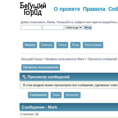
О проекте
Правила
Со
Добро пожаловать,
Гость
. Пожалуйста,
войдите
или
зарегистрируйтесь
Начало
Помощь
Поиск
Вход
Регистрация
Бегущий Город
»
Профиль пользователя Mark
»
Просмотр сообщений
Профиль пользователя
Просмотр сообщений
В этом разделе можно просмотреть все сообщения, сделанные этим 
Сообщения
Темы
Вложения
Сообщения - Mark
Страницы: [
1
]