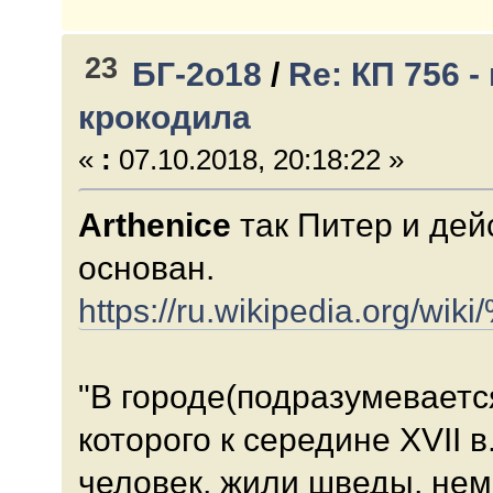
23
БГ-2о18
/
Re: КП 756 
крокодила
«
:
07.10.2018, 20:18:22 »
Arthenice
так Питер и дей
основан.
https://ru.wikipedia
"В городе(подразумеваетс
которого к середине XVII в
человек, жили шведы, нем