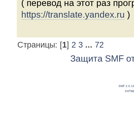
( перевод на этот раз про
https://translate.yandex.ru
)
Страницы: [
1
]
2
3
...
72
Защита SMF от
SMF 2.0.1
XHTM