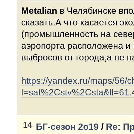
Metalian
в Челябинске впо
сказать.А что касается эк
(промышленность на север
аэропорта расположена и 
выбросов от города,а не на
https://yandex.ru/maps/56/c
l=sat%2Cstv%2Csta&ll=6
14
БГ-сезон 2о19
/
Re: П