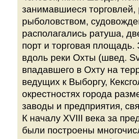
занимавшиеся торговлей,
рыболовством, судовожден
располагались ратуша, дв
порт и торговая площадь
вдоль реки Охты (швед. Sv
впадавшего в Охту на терр
ведущих к Выборгу, Кексго
окрестностях города разм
заводы и предприятия, св
К началу XVIII века за пр
были построены многочис