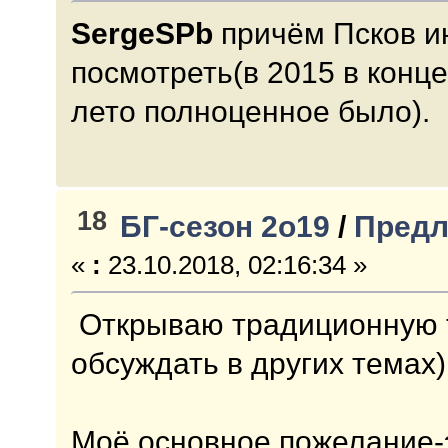
SergeSPb
причём Псков и
посмотреть(в 2015 в конц
лето полноценное было).
18
БГ-сезон 2о19
/
Предл
«
:
23.10.2018, 02:16:34 »
Открываю традиционную те
обсуждать в других темах)
Моё основное пожелание-