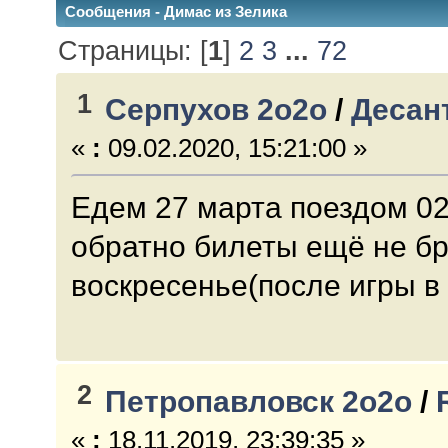
Сообщения - Димас из Зелика
Страницы: [
1
]
2
3
...
72
1
Серпухов 2о2о
/
Десан
«
:
09.02.2020, 15:21:00 »
Едем 27 марта поездом 02
обратно билеты ещё не бр
воскресенье(после игры в
2
Петропавловск 2о2о
/
«
:
18.11.2019, 23:39:35 »