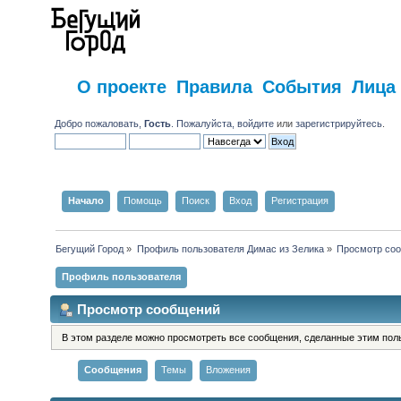
О проекте
Правила
События
Лица
Добро пожаловать,
Гость
. Пожалуйста,
войдите
или
зарегистрируйтесь
.
Начало
Помощь
Поиск
Вход
Регистрация
Бегущий Город
»
Профиль пользователя Димас из Зелика
»
Просмотр со
Профиль пользователя
Просмотр сообщений
В этом разделе можно просмотреть все сообщения, сделанные этим пол
Сообщения
Темы
Вложения