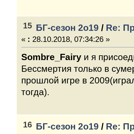
15
БГ-сезон 2о19
/
Re: П
«
:
28.10.2018, 07:34:26 »
Sombre_Fairy
и я присоед
Бессмертия только в суме
прошлой игре в 2009(игра
тогда).
16
БГ-сезон 2о19
/
Re: П