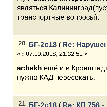
являться Калининград(пуст
транспортные вопросы).
20
БГ-2о18
/
Re: Нарушен
«
:
07.10.2018, 21:32:51 »
achekh
ещё и в Кронштадт
нужно КАД пересекать.
21
БГ-2о18
/
Re: КП 756 