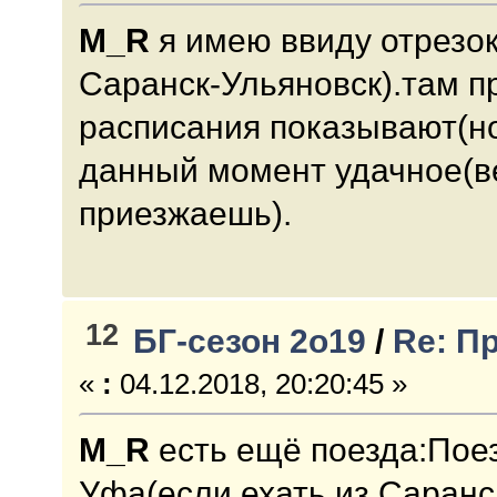
M_R
я имею ввиду отрезо
Саранск-Ульяновск).там п
расписания показывают(но
данный момент удачное(
приезжаешь).
12
БГ-сезон 2о19
/
Re: П
«
:
04.12.2018, 20:20:45 »
M_R
есть ещё поезда:Пое
Уфа(если ехать из Саранс